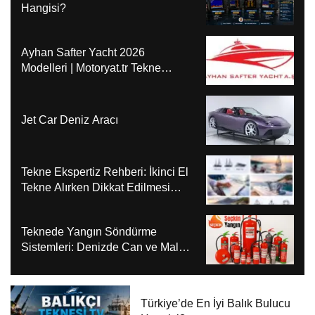
Hangisi?
Ayhan Safter Yacht 2026
Modelleri | Motoryat.tr Tekne
İncelemesi
Jet Car Deniz Aracı
Tekne Ekspertiz Rehberi: İkinci El
Tekne Alırken Dikkat Edilmesi
Gereken 10 Kritik Adım
Teknede Yangın Söndürme
Sistemleri: Denizde Can ve Mal
Güvenliğinin Önceliği
Bodrum’da Lüks Motor Yat
Türkiye’de En İyi Balık Bulucu