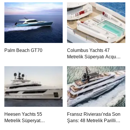
Palm Beach GT70
Columbus Yachts 47
Metrelik Süperyatı Acqua
Chiara ile Akdeniz’de
Lüks Bir Seyir
Heesen Yachts 55
Fransız Rivierası’nda Son
Metrelik Süperyat
Şans: 48 Metrelik Parillion
Solemates’in İlk Charter
ile Mükemmel Bir Yat