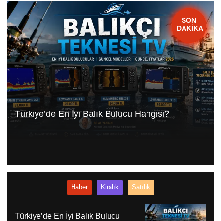
FLAŞ
SON
DAKİKA
HABER
Türkiye’de En İyi Balık Bulucu Hangisi?
Haber
Kiralık
Satılık
Türkiye’de En İyi Balık Bulucu