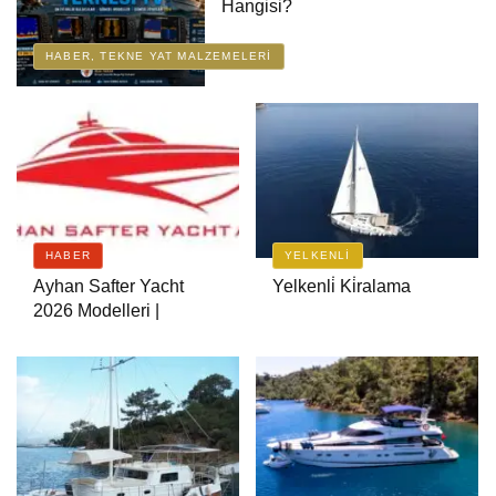
Deneyimi
Hangisi?
HABER, TEKNE YAT MALZEMELERI
Bali 4.6 Katamaran
Bavaria Cruiser 45 Avantgarde
Kiralama | Fethiye & Göcek
Yelkenli
HABER
YELKENLI
Ruzanna 1 Trawler
Ayhan Safter Yacht
Yelkenli̇ Ki̇ralama
2026 Modelleri |
Motoryat.tr Tekne
İncelemesi
Bernis Gulet
220 CC Nordicstar Lüks &
Performans Teknesi̇