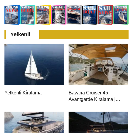
Sezonu Rezervasyonları
Tatili
Başladı
Yelkenli
Yelkenli̇ Ki̇ralama
Bavaria Cruiser 45
Avantgarde Kiralama |
Fethiye & Göcek Yelkenli