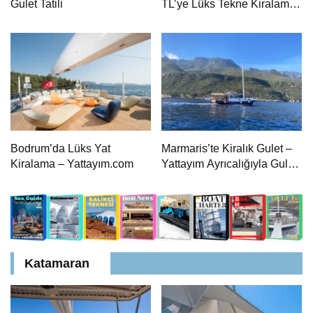
Gulet Tatili
TL’ye Lüks Tekne Kiralama |
Aşçı ile 8 Kişi Konaklama
Bodrum’da Lüks Yat
Marmaris’te Kiralık Gulet –
Kiralama – Yattayım.com
Yattayım Ayrıcalığıyla Gulet
Tatili
Katamaran