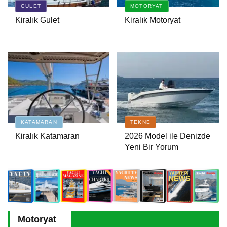
GULET
MOTORYAT
Kiralık Gulet
Kiralık Motoryat
Ayhan Safter Yacht 495 T Fish
Sport
Aviara AV28 Luxury without
Limits” Prensibiyle Denizde Yeni
Bir Dönem
Sunreef Yacht Ultima
KATAMARAN
TEKNE
Kiralık Katamaran
2026 Model ile Denizde
Yeni Bir Yorum
SKIPPER 42NC
Motoryat