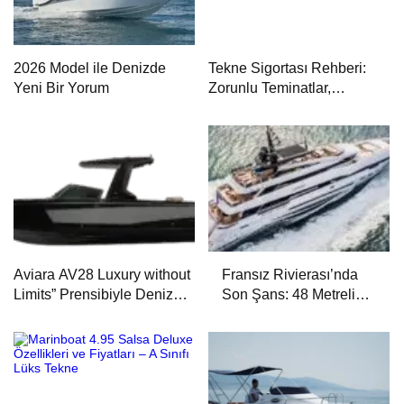
2026 Model ile Denizde
Tekne Sigortası Rehberi:
Yeni Bir Yorum
Zorunlu Teminatlar,
Maliyetler ve Güvenli Seyir
Aviara AV28 Luxury without
Fransız Rivierası’nda
Limits” Prensibiyle Denizde
Son Şans: 48 Metrelik
Yeni Bir Dönem
Parillion ile Mükemmel
Bir Yat Tatili